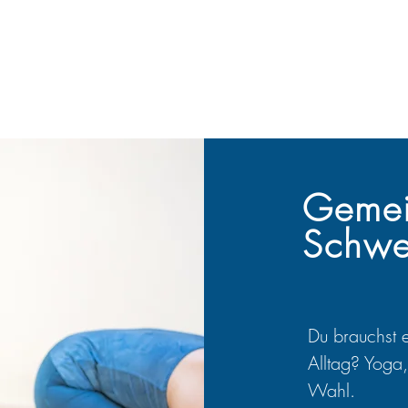
Gemei
Schwe
Du brauchst 
Alltag?
Yoga
Wahl.