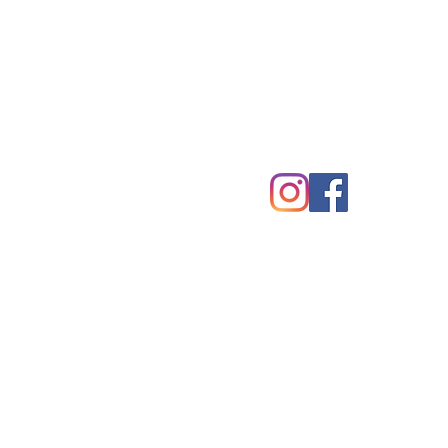
ADRESSE
Anfahr
Industriestraße 32
65582/Diez
info@getup-fitness.eu
Tel.: 06432/1538